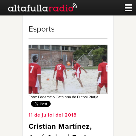
Contacte
Esports
A la carta
Esports
Noticies
Qui Som
Foto: Federació Catalana de Futbol Platja
11 de juliol del 2018
Cristian Martínez,