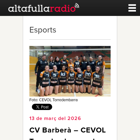
Contacte
Esports
A la carta
Esports
Noticies
Qui Som
Foto: CEVOL Torredembarra
13 de març del 2026
CV Barberà – CEVOL