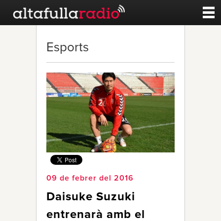
Contacte
Esports
A la carta
Esports
Noticies
Qui Som
09 de febrer del 2016
Daisuke Suzuki
entrenarà amb el