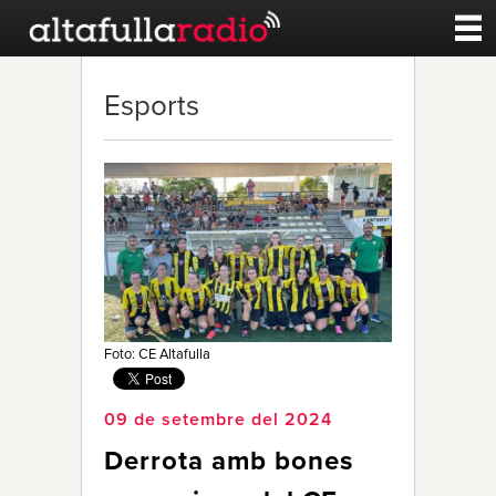
Contacte
Esports
A la carta
Esports
Noticies
Qui Som
Foto: CE Altafulla
09 de setembre del 2024
Derrota amb bones