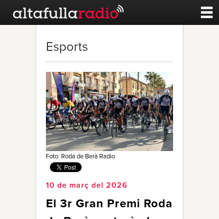
Contacte
Esports
A la carta
Esports
Noticies
Qui Som
Foto: Roda de Berà Radio
10 de març del 2026
El 3r Gran Premi Roda