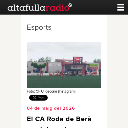
Contacte
Esports
A la carta
Esports
Noticies
Qui Som
Foto: CF Ulldecona (Instagram)
04 de maig del 2026
El CA Roda de Berà