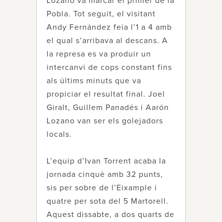
Lozano va marcar el primer de la
Pobla. Tot seguit, el visitant
Andy Fernández feia l’1 a 4 amb
el qual s’arribava al descans. A
la represa es va produir un
intercanvi de cops constant fins
als últims minuts que va
propiciar el resultat final. Joel
Giralt, Guillem Panadés i Aarón
Lozano van ser els golejadors
locals.
L’equip d’Ivan Torrent acaba la
jornada cinquè amb 32 punts,
sis per sobre de l’Eixample i
quatre per sota del 5 Martorell.
Aquest dissabte, a dos quarts de