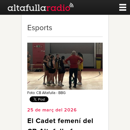
Contacte
Esports
A la carta
Esports
Noticies
Qui Som
Foto: CB Altafulla - BBG
25 de març del 2026
El Cadet femení del