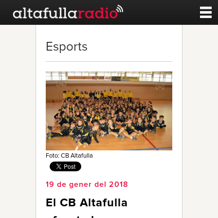
Contacte
Esports
A la carta
Esports
Noticies
Qui Som
Foto: CB Altafulla
19 de gener del 2018
El CB Altafulla