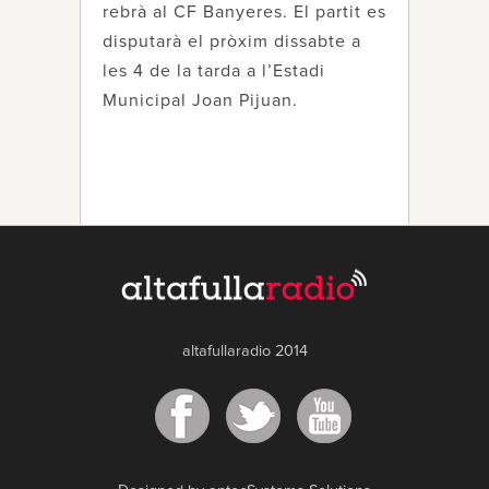
rebrà al CF Banyeres. El partit es
disputarà el pròxim dissabte a
les 4 de la tarda a l’Estadi
Municipal Joan Pijuan.
altafullaradio 2014