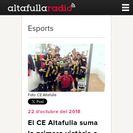
Contacte
Esports
A la carta
Esports
Noticies
Qui Som
Foto: CE Altafulla
22 d'octubre del 2018
El CE Altafulla suma