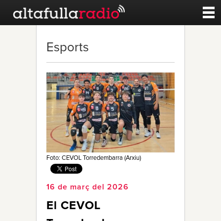
Contacte
Esports
A la carta
Esports
Noticies
Qui Som
Foto: CEVOL Torredembarra (Arxiu)
16 de març del 2026
El CEVOL