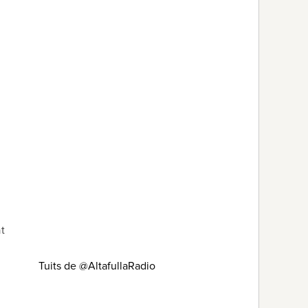
at
Tuits de @AltafullaRadio