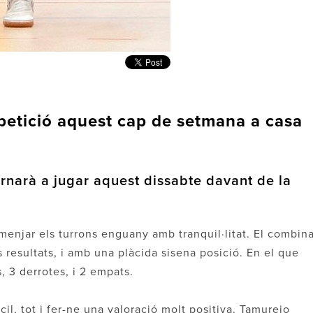
mpetició aquest cap de setmana a casa
tornarà a jugar aquest dissabte davant de la
menjar els turrons enguany amb tranquil·litat. El combin
 resultats, i amb una plàcida sisena posició. En el que
 3 derrotes, i 2 empats.
il, tot i fer-ne una valoració molt positiva. Tamurejo