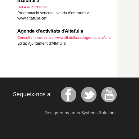
d'Altafulla
Del 4 al 27 d'agost
Programació sencera i venda d'entrades a:
www.altafulla.cat
Agenda d'activitats d'Altafulla
Consulta-la sencera a: www.altafulla.cat/agenda-altafulla
Edita: Ajuntament d'Altafulla
Segueix-nos a:
Designed by antecSystems Solutions