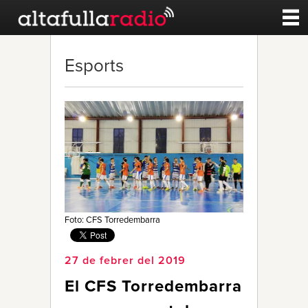
Contacte
Esports
A la carta
Esports
Noticies
Qui Som
Foto: CFS Torredembarra
27 de febrer del 2019
El CFS Torredembarra