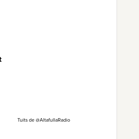
t
Tuits de @AltafullaRadio