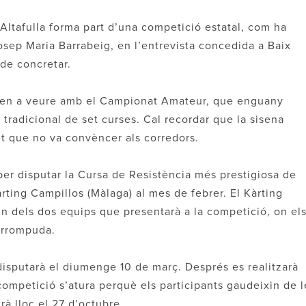
Altafulla forma part d’una competició estatal, com ha
osep Maria Barrabeig, en l’entrevista concedida a Baix
 de concretar.
enen a veure amb el Campionat Amateur, que enguany
 tradicional de set curses. Cal recordar que la sisena
t que no va convèncer als corredors.
per disputar la Cursa de Resistència més prestigiosa de
arting Campillos (Màlaga) al mes de febrer. El Kàrting
n un dels dos equips que presentarà a la competició, on el
terrompuda.
isputarà el diumenge 10 de març. Després es realitzarà
competició s’atura perquè els participants gaudeixin de l
rà lloc el 27 d’octubre.