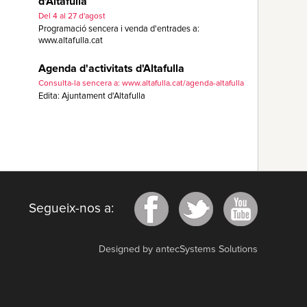
d'Altafulla
Del 4 al 27 d'agost
Programació sencera i venda d'entrades a:
www.altafulla.cat
Agenda d'activitats d'Altafulla
Consulta-la sencera a: www.altafulla.cat/agenda-altafulla
Edita: Ajuntament d'Altafulla
Segueix-nos a:
Designed by antecSystems Solutions