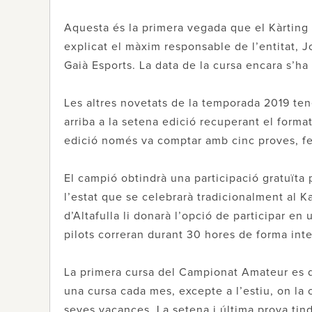
Aquesta és la primera vegada que el Kàrting 
explicat el màxim responsable de l’entitat, J
Gaià Esports. La data de la cursa encara s’ha
Les altres novetats de la temporada 2019 t
arriba a la setena edició recuperant el format
edició només va comptar amb cinc proves, fe
El campió obtindrà una participació gratuïta 
l’estat que se celebrarà tradicionalment al K
d’Altafulla li donarà l’opció de participar e
pilots correran durant 30 hores de forma in
La primera cursa del Campionat Amateur es d
una cursa cada mes, excepte a l’estiu, on la 
seves vacances. La setena i última prova tind