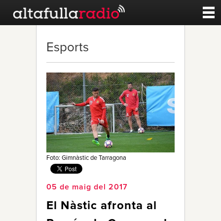
Contacte
Esports
A la carta
Esports
Noticies
Qui Som
Foto: Gimnàstic de Tarragona
05 de maig del 2017
El Nàstic afronta al