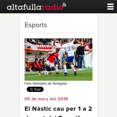
Contacte
Esports
A la carta
Esports
Noticies
Qui Som
Foto: Gimnàstic de Tarragona
05 de març del 2018
El Nàstic cau per 1 a 2