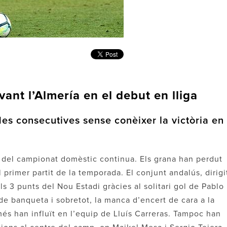
ant l’Almería en el debut en lliga
es consecutives sense conèixer la victòria en
al del campionat domèstic continua. Els grana han perdut
l primer partit de la temporada. El conjunt andalús, dirigi
ls 3 punts del Nou Estadi gràcies al solitari gol de Pablo
 de banqueta i sobretot, la manca d’encert de cara a la
 més han influït en l’equip de Lluís Carreras. Tampoc han