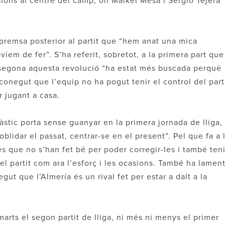
sions al centre del camp, on Maikel Mesa i Sergio Tejera
 premsa posterior al partit que “hem anat una mica
víem de fer”. S’ha referit, sobretot, a la primera part que
a segona aquesta revolució “ha estat més buscada perquè
conegut que l’equip no ha pogut tenir el control del part
r jugant a casa.
stic porta sense guanyar en la primera jornada de lliga,
oblidar el passat, centrar-se en el present”. Pel que fa a 
es que no s’han fet bé per poder corregir-les i també teni
l partit com ara l’esforç i les ocasions. També ha lamen
egut que l’Almería és un rival fet per estar a dalt a la
marts el segon partit de lliga, ni més ni menys el primer