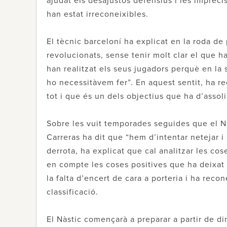
ajudat els desajustos defensius i les impreci
han estat irreconeixibles.
El tècnic barceloní ha explicat en la roda de
revolucionats, sense tenir molt clar el que ha
han realitzat els seus jugadors perquè en l
ho necessitàvem fer”. En aquest sentit, ha re
tot i que és un dels objectius que ha d’assoli
Sobre les vuit temporades seguides que el Nà
Carreras ha dit que “hem d’intentar netejar i 
derrota, ha explicat que cal analitzar les cos
en compte les coses positives que ha deixat e
la falta d’encert de cara a porteria i ha recon
classificació.
El Nàstic començarà a preparar a partir de di