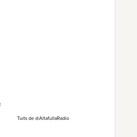
t
Tuits de @AltafullaRadio