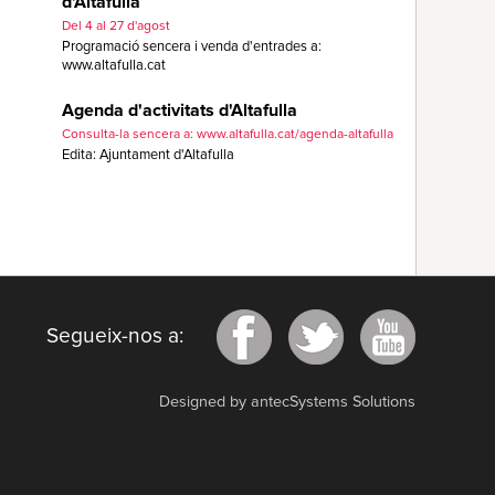
d'Altafulla
Del 4 al 27 d'agost
Programació sencera i venda d'entrades a:
www.altafulla.cat
Agenda d'activitats d'Altafulla
Consulta-la sencera a: www.altafulla.cat/agenda-altafulla
Edita: Ajuntament d'Altafulla
Segueix-nos a:
Designed by antecSystems Solutions