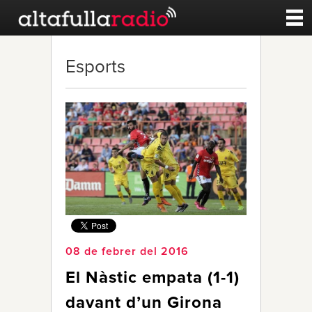
Contacte
Esports
A la carta
Esports
Noticies
Qui Som
08 de febrer del 2016
El Nàstic empata (1-1)
davant d’un Girona