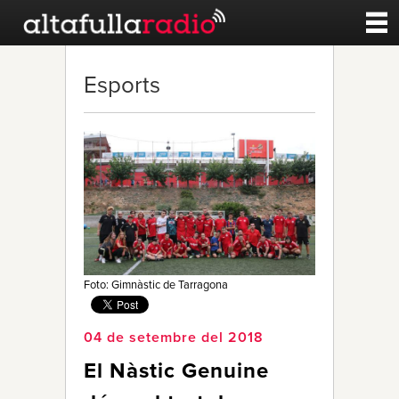
Contacte
Esports
A la carta
Esports
Noticies
Qui Som
Foto: Gimnàstic de Tarragona
04 de setembre del 2018
El Nàstic Genuine