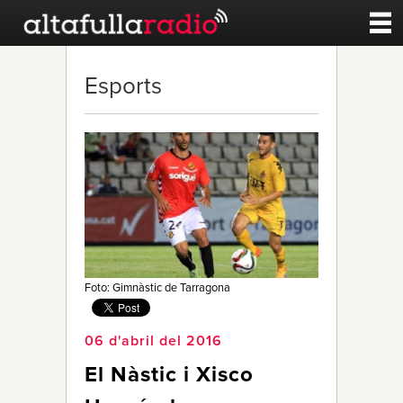
Contacte
Esports
A la carta
Esports
Noticies
Qui Som
Foto: Gimnàstic de Tarragona
06 d'abril del 2016
El Nàstic i Xisco