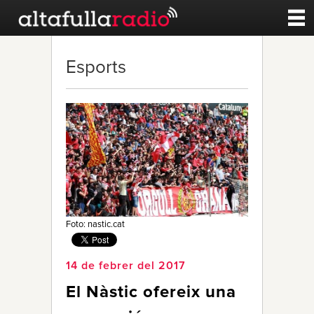
Contacte
Esports
A la carta
Esports
Noticies
Qui Som
Foto: nastic.cat
14 de febrer del 2017
El Nàstic ofereix una