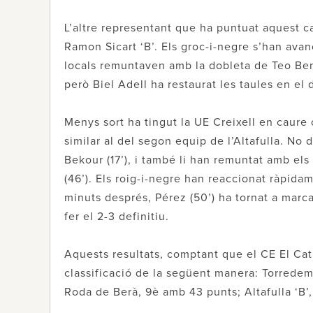
L’altre representant que ha puntuat aquest cap
Ramon Sicart ‘B’. Els groc-i-negre s’han avanç
locals remuntaven amb la dobleta de Teo Benit
però Biel Adell ha restaurat les taules en el
Menys sort ha tingut la UE Creixell en caure 
similar al del segon equip de l’Altafulla. N
Bekour (17’), i també li han remuntat amb el
(46’). Els roig-i-negre han reaccionat ràpid
minuts després, Pérez (50’) ha tornat a marca
fer el 2-3 definitiu.
Aquests resultats, comptant que el CE El Cat
classificació de la següent manera: Torredemb
Roda de Berà, 9è amb 43 punts; Altafulla ‘B’