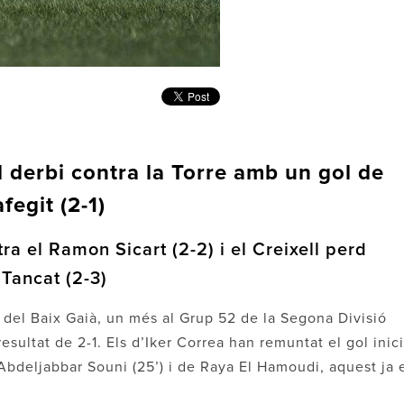
 derbi contra la Torre amb un gol de
egit (2-1)
tra el Ramon Sicart (2-2) i el Creixell perd
 Tancat (2-3)
i del Baix Gaià, un més al Grup 52 de la Segona Divisió
sultat de 2-1. Els d’Iker Correa han remuntat el gol inici
’Abdeljabbar Souni (25’) i de Raya El Hamoudi, aquest ja 