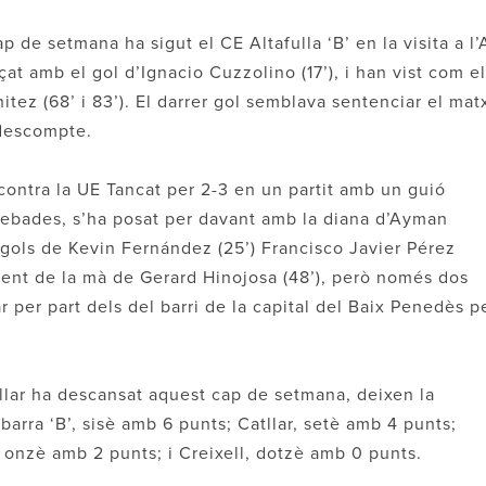
 de setmana ha sigut el CE Altafulla ‘B’ en la visita a l’
at amb el gol d’Ignacio Cuzzolino (17’), i han vist com e
ez (68’ i 83’). El darrer gol semblava sentenciar el mat
 descompte.
contra la UE Tancat per 2-3 en un partit amb un guió
o debades, s’ha posat per davant amb la diana d’Ayman
s gols de Kevin Fernández (25’) Francisco Javier Pérez
ament de la mà de Gerard Hinojosa (48’), però només dos
r per part dels del barri de la capital del Baix Penedès p
llar ha descansat aquest cap de setmana, deixen la
arra ‘B’, sisè amb 6 punts; Catllar, setè amb 4 punts;
, onzè amb 2 punts; i Creixell, dotzè amb 0 punts.