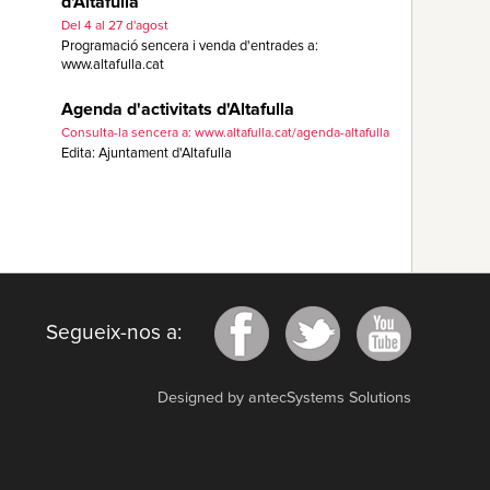
d'Altafulla
Del 4 al 27 d'agost
Programació sencera i venda d'entrades a:
www.altafulla.cat
Agenda d'activitats d'Altafulla
Consulta-la sencera a: www.altafulla.cat/agenda-altafulla
Edita: Ajuntament d'Altafulla
Segueix-nos a:
Designed by antecSystems Solutions