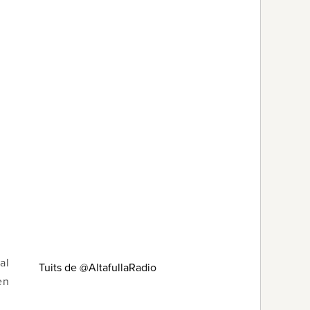
al
Tuits de @AltafullaRadio
en