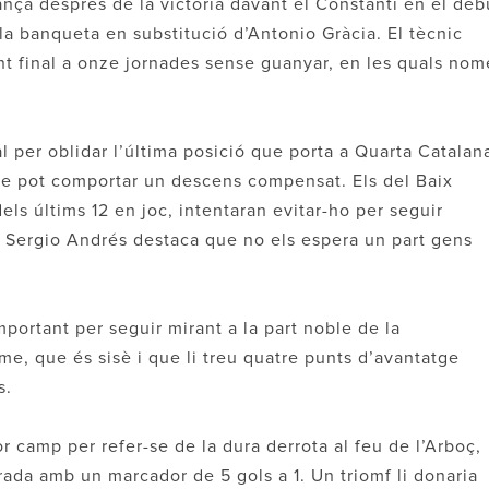
ança després de la victòria davant el Constantí en el deb
a banqueta en substitució d’Antonio Gràcia. El tècnic
nt final a onze jornades sense guanyar, en les quals nom
l per oblidar l’última posició que porta a Quarta Catalana
ue pot comportar un descens compensat. Els del Baix
ls últims 12 en joc, intentaran evitar-ho per seguir
ic Sergio Andrés destaca que no els espera un part gens
important per seguir mirant a la part noble de la
ume, que és sisè i que li treu quatre punts d’avantatge
s.
or camp per refer-se de la dura derrota al feu de l’Arboç,
rada amb un marcador de 5 gols a 1. Un triomf li donaria