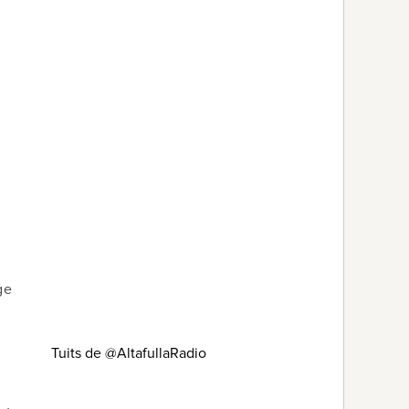
ge
Tuits de @AltafullaRadio