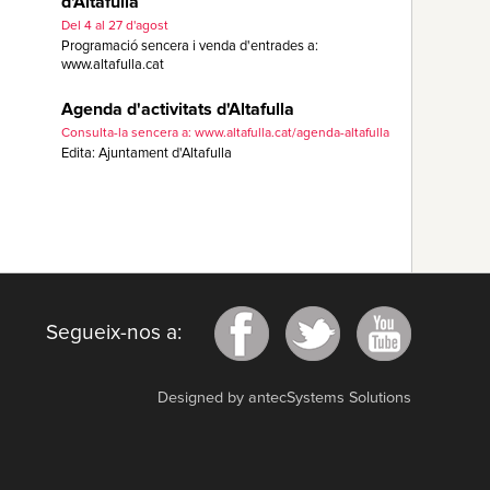
d'Altafulla
Del 4 al 27 d'agost
Programació sencera i venda d'entrades a:
www.altafulla.cat
Agenda d'activitats d'Altafulla
Consulta-la sencera a: www.altafulla.cat/agenda-altafulla
Edita: Ajuntament d'Altafulla
Segueix-nos a:
Designed by antecSystems Solutions