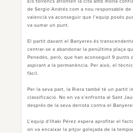
Els torrencs afronten la cita amb molta confi
de Sergio Andrés com a nou responsable de l
valencià va aconseguir que l’equip posés pu
va sumar un punt.
El partit davant el Banyeres és transcendenta
centrar-se a abandonar la penúltima plaça q
Penedès, però, que han aconseguit 9 punts de
aspirant a la permanència. Per això, el tècn
fàcil.
Per la seva part, la Riera també té un partit 
classificació. No en va s’enfronta al Sant Ja
després de la seva derrota contra el Banyere
L’equip d’Iñaki Pérez espera aprofitar el fact
on va encaixar la pitjor golejada de la tempo