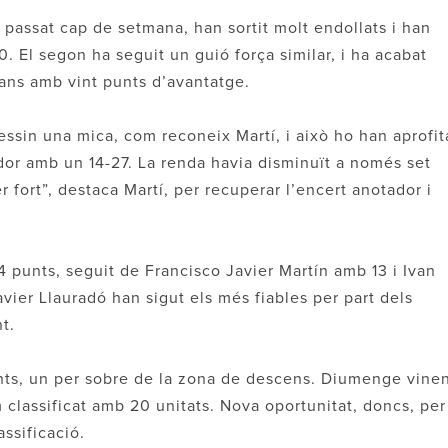
 passat cap de setmana, han sortit molt endollats i han
0. El segon ha seguit un guió força similar, i ha acabat
ans amb vint punts d’avantatge.
xessin una mica, com reconeix Martí, i això ho han aprofit
dor amb un 14-27. La renda havia disminuït a només set
fort”, destaca Martí, per recuperar l’encert anotador i
4 punts, seguit de Francisco Javier Martín amb 13 i Ivan
vier Llauradó han sigut els més fiables per part dels
t.
nts, un per sobre de la zona de descens. Diumenge vinen
m classificat amb 20 unitats. Nova oportunitat, doncs, per
ssificació.