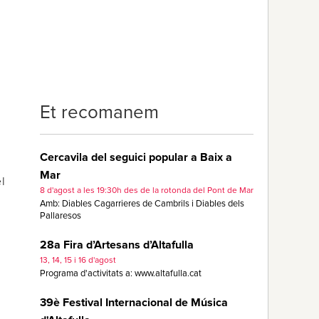
e
Et recomanem
Cercavila del seguici popular a Baix a
Mar
el
8 d'agost a les 19:30h des de la rotonda del Pont de Mar
Amb: Diables Cagarrieres de Cambrils i Diables dels
Pallaresos
28a Fira d’Artesans d’Altafulla
13, 14, 15 i 16 d'agost
Programa d'activitats a: www.altafulla.cat
39è Festival Internacional de Música