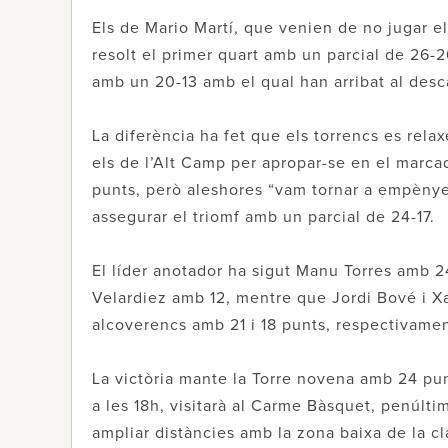
Els de Mario Martí, que venien de no jugar el
resolt el primer quart amb un parcial de 26-2
amb un 20-13 amb el qual han arribat al desc
La diferència ha fet que els torrencs es rela
els de l’Alt Camp per apropar-se en el marca
punts, però aleshores “vam tornar a empènyer 
assegurar el triomf amb un parcial de 24-17.
El líder anotador ha sigut Manu Torres amb 2
Velardiez amb 12, mentre que Jordi Bové i Xa
alcoverencs amb 21 i 18 punts, respectivamen
La victòria mante la Torre novena amb 24 pu
a les 18h, visitarà al Carme Bàsquet, penúlti
ampliar distàncies amb la zona baixa de la cla