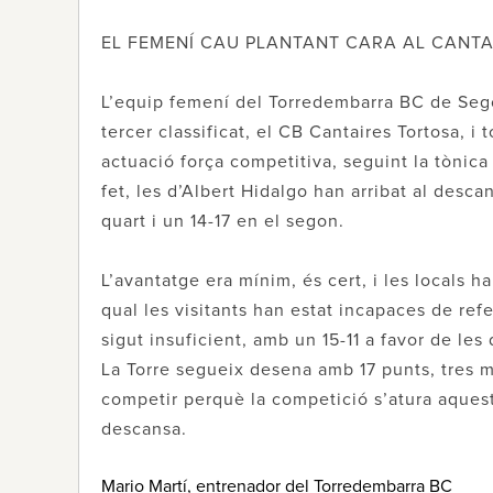
EL FEMENÍ CAU PLANTANT CARA AL CANT
L’equip femení del Torredembarra BC de Segona
tercer classificat, el CB Cantaires Tortosa, i
actuació força competitiva, seguint la tònic
fet, les d’Albert Hidalgo han arribat al desc
quart i un 14-17 en el segon.
L’avantatge era mínim, és cert, i les locals h
qual les visitants han estat incapaces de ref
sigut insuficient, amb un 15-11 a favor de les 
La Torre segueix desena amb 17 punts, tres 
competir perquè la competició s’atura aques
descansa.
Mario Martí, entrenador del Torredembarra BC