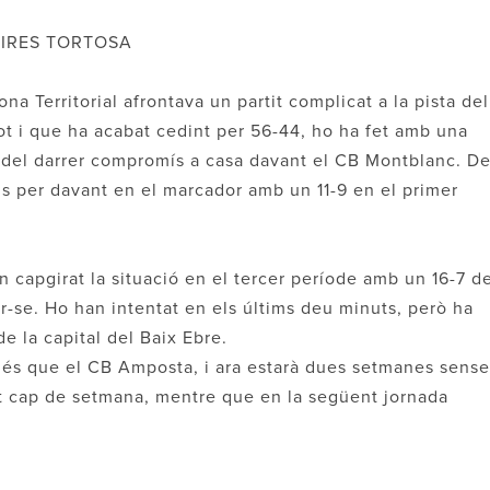
AIRES TORTOSA
 Territorial afrontava un partit complicat a la pista del
 tot i que ha acabat cedint per 56-44, ho ha fet amb una
a del darrer compromís a casa davant el CB Montblanc. D
ans per davant en el marcador amb un 11-9 en el primer
an capgirat la situació en el tercer període amb un 16-7 d
er-se. Ho han intentat en els últims deu minuts, però ha
de la capital del Baix Ebre.
més que el CB Amposta, i ara estarà dues setmanes sense
t cap de setmana, mentre que en la següent jornada