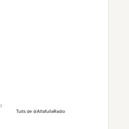
l
Tuits de @AltafullaRadio