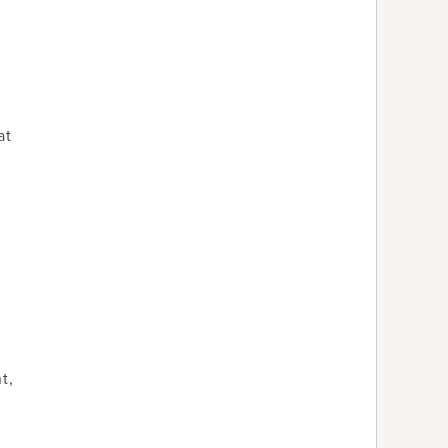
at
t,