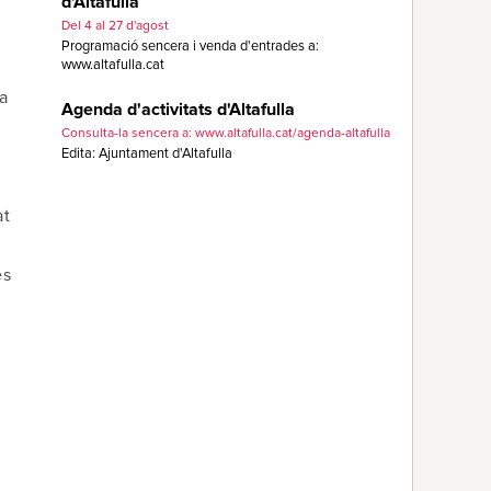
d'Altafulla
Del 4 al 27 d'agost
Programació sencera i venda d'entrades a:
www.altafulla.cat
a
Agenda d'activitats d'Altafulla
Consulta-la sencera a: www.altafulla.cat/agenda-altafulla
Edita: Ajuntament d'Altafulla
at
es