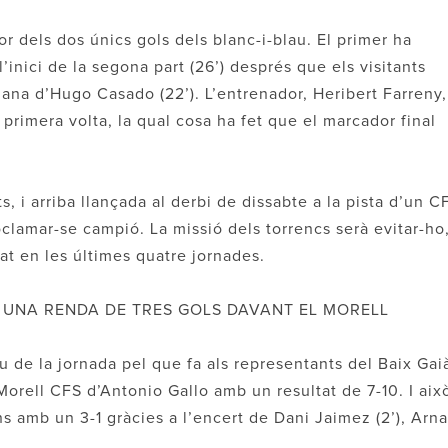
or dels dos únics gols dels blanc-i-blau. El primer ha
l’inici de la segona part (26’) després que els visitants
ana d’Hugo Casado (22’). L’entrenador, Heribert Farreny,
a primera volta, la qual cosa ha fet que el marcador final
, i arriba llançada al derbi de dissabte a la pista d’un C
roclamar-se campió. La missió dels torrencs serà evitar-ho
pat en les últimes quatre jornades.
 UNA RENDA DE TRES GOLS DAVANT EL MORELL
u de la jornada pel que fa als representants del Baix Gai
orell CFS d’Antonio Gallo amb un resultat de 7-10. I aix
s amb un 3-1 gràcies a l’encert de Dani Jaimez (2’), Arn