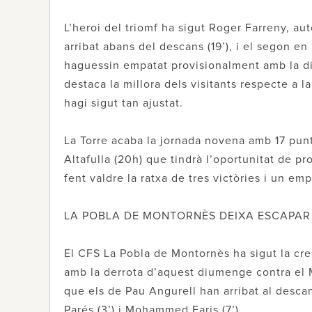
L’heroi del triomf ha sigut Roger Farreny, aut
arribat abans del descans (19’), i el segon en 
haguessin empatat provisionalment amb la di
destaca la millora dels visitants respecte a l
hagi sigut tan ajustat.
La Torre acaba la jornada novena amb 17 punts
Altafulla (20h) que tindrà l’oportunitat de p
fent valdre la ratxa de tres victòries i un em
LA POBLA DE MONTORNÈS DEIXA ESCAPAR
El CFS La Pobla de Montornès ha sigut la cre
amb la derrota d’aquest diumenge contra el M
que els de Pau Angurell han arribat al descan
Parés (3’) i Mohammed Faris (7’).