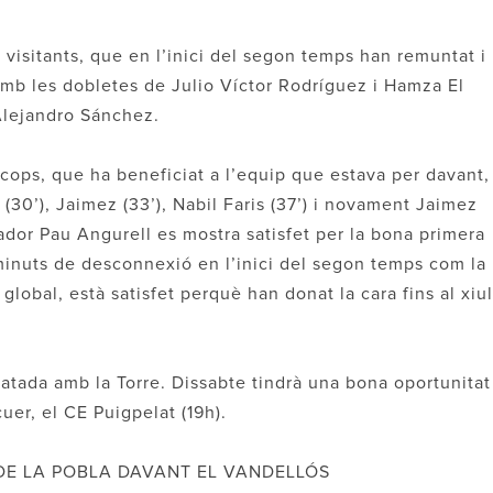
visitants, que en l’inici del segon temps han remuntat i
amb les dobletes de Julio Víctor Rodríguez i Hamza El
 Alejandro Sánchez.
e cops, que ha beneficiat a l’equip que estava per davant,
 (30’), Jaimez (33’), Nabil Faris (37’) i novament Jaimez
nador Pau Angurell es mostra satisfet per la bona primera
 minuts de desconnexió en l’inici del segon temps com la
lobal, està satisfet perquè han donat la cara fins al xiu
tada amb la Torre. Dissabte tindrà una bona oportunitat
cuer, el CE Puigpelat (19h).
DE LA POBLA DAVANT EL VANDELLÓS