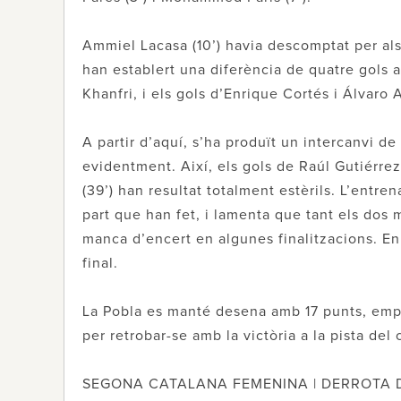
Ammiel Lacasa (10’) havia descomptat per als 
han establert una diferència de quatre gols 
Khanfri, i els gols d’Enrique Cortés i Álvaro
A partir d’aquí, s’ha produït un intercanvi d
evidentment. Així, els gols de Raúl Gutiérrez
(39’) han resultat totalment estèrils. L’entre
part que han fet, i lamenta que tant els dos
manca d’encert en algunes finalitzacions. En g
final.
La Pobla es manté desena amb 17 punts, empa
per retrobar-se amb la victòria a la pista del 
SEGONA CATALANA FEMENINA | DERROTA 