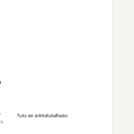
9
e
Tuits de @AltafullaRadio
ls