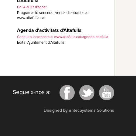
d'Altafulla
Del 4 al 27 d'agost
Programació sencera i venda d'entrades a:
www.altafulla.cat
Agenda d'activitats d'Altafulla
Consulta-la sencera a: www.altafulla.cat/agenda-altafulla
Edita: Ajuntament d'Altafulla
Segueix-nos a:
Designed by antecSystems Solutions