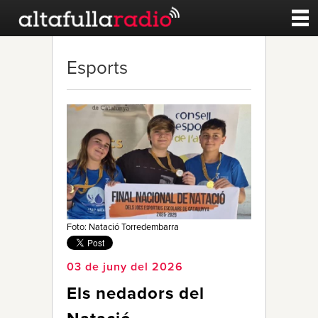
Contacte
Esports
A la carta
Esports
Noticies
Qui Som
Foto: Natació Torredembarra
03 de juny del 2026
Els nedadors del