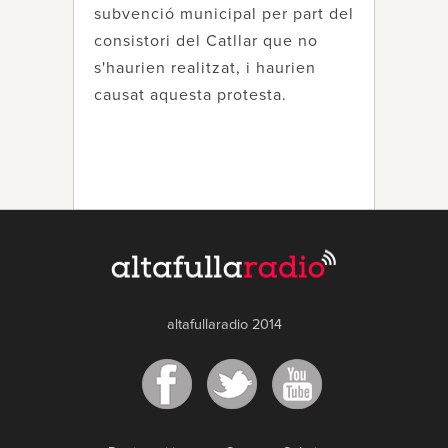
subvenció municipal per part del
consistori del Catllar que no
s'haurien realitzat, i haurien
causat aquesta protesta.
altafullaradio 2014