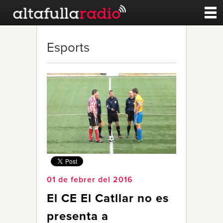
Contacte
Esports
A la carta
Esports
Noticies
Qui Som
01 de febrer del 2016
El CE El Catllar no es
presenta a