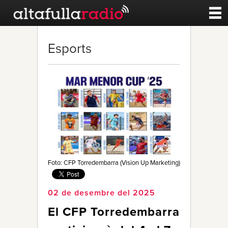
Contacte
Esports
A la carta
Esports
Noticies
Qui Som
Foto: CFP Torredembarra (Vision Up Marketing)
02 de desembre del 2025
El CFP Torredembarra