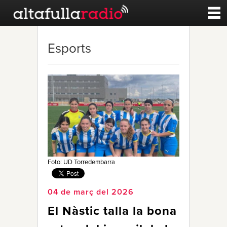
Contacte
Esports
A la carta
Esports
Noticies
Qui Som
Foto: UD Torredembarra
04 de març del 2026
El Nàstic talla la bona