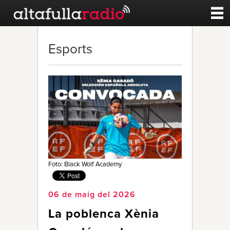
Contacte
Esports
A la carta
Esports
Noticies
Qui Som
Foto: Black Wolf Academy
06 de maig del 2026
La poblenca Xènia