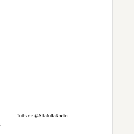
Tuits de @AltafullaRadio
s