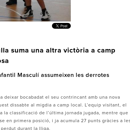
lla suma una altra victòria a camp
osa
-Infantil Masculí assumeixen les derrotes
a a deixar bocabadat el seu contrincant amb una nova
uest dissabte al migdia a camp local. L’equip visitant, el
 a la classificació de l’última jornada jugada, mentre que
se en primera posició, i ja acumula 27 punts gràcies a le
erdut durant la lliga.