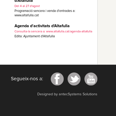
d'Altafulla
Del 4 al 27 d'agost
Programació sencera i venda d'entrades a:
www.altafulla.cat
Agenda d'activitats d'Altafulla
Consulta-la sencera a: www.altafulla.cat/agenda-altafulla
Edita: Ajuntament d'Altafulla
Segueix-nos a:
Designed by antecSystems Solutions