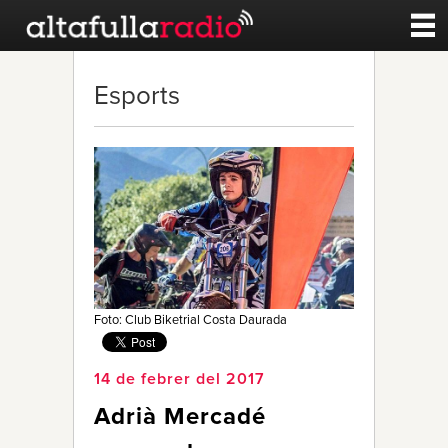
Contacte
Esports
A la carta
Esports
Noticies
Qui Som
Foto: Club Biketrial Costa Daurada
14 de febrer del 2017
Adrià Mercadé