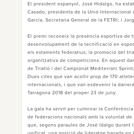
El president espanyol, José Hidalgo, ha esta
Casado, presidenta de la Unió Internacional 
García, Secretaria General de la FETRI; i Jor
El premi reconeix la presència esportiva de tr
desenvolupament de la tecnificació en esporti
els estaments federatius; la promoció del triat
organitzativa de competicions. En aquest dar
de Triatló i del Campionat Mediterrani Sprint,
Dues cites que van acollir prop de 170 atlet
internacionals, i que van esdevenir la darrer
Tarragona 2018 del proper 23 de juny.
La gala ha servit per culminar la Conferènci
de federacions nacionals amb la voluntat de de
que, segons paraules de José Idalgo durant l
unificat, una posició de lideratge basada en 