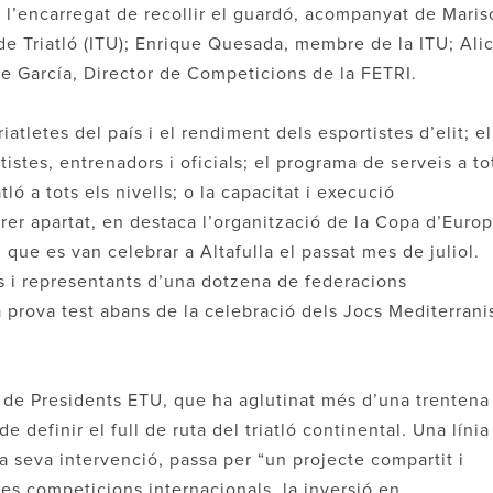
t l’encarregat de recollir el guardó, acompanyat de Maris
de Triatló (ITU); Enrique Quesada, membre de la ITU; Alic
ge García, Director de Competicions de la FETRI.
iatletes del país i el rendiment dels esportistes d’elit; el
stes, entrenadors i oficials; el programa de serveis a to
ló a tots els nivells; o la capacitat i execució
rer apartat, en destaca l’organització de la Copa d’Euro
 que es van celebrar a Altafulla el passat mes de juliol.
es i representants d’una dotzena de federacions
a prova test abans de la celebració dels Jocs Mediterrani
a de Presidents ETU, que ha aglutinat més d’una trentena
 definir el full de ruta del triatló continental. Una línia
a seva intervenció, passa per “un projecte compartit i
les competicions internacionals, la inversió en