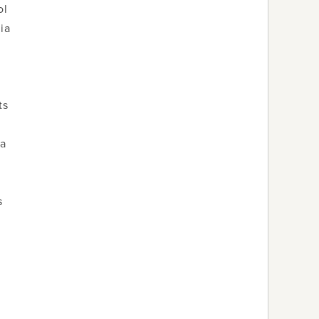
ol
ia
ts
pa
s