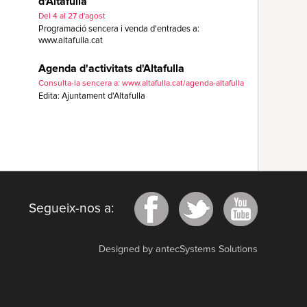
d'Altafulla
Del 4 al 27 d'agost
Programació sencera i venda d'entrades a:
www.altafulla.cat
Agenda d'activitats d'Altafulla
Consulta-la sencera a: www.altafulla.cat/agenda-altafulla
Edita: Ajuntament d'Altafulla
Segueix-nos a:
Designed by antecSystems Solutions