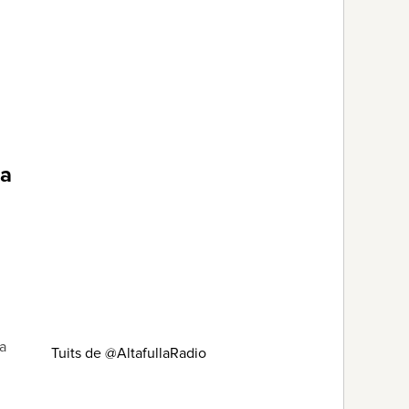
ea
a
Tuits de @AltafullaRadio