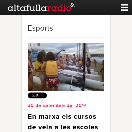
Contacte
Esports
A la carta
Esports
Noticies
Qui Som
30 de setembre del 2014
En marxa els cursos
de vela a les escoles