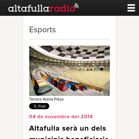
Contacte
Esports
A la carta
Esports
Noticies
Qui Som
Tarraco Arena Plaça
04 de novembre del 2014
Altafulla serà un dels