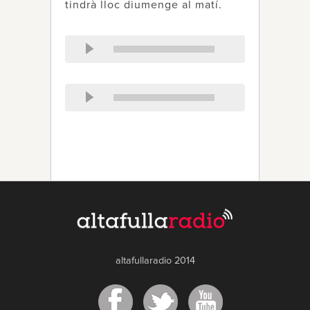
tindrà lloc diumenge al matí.
altafullaradio 2014