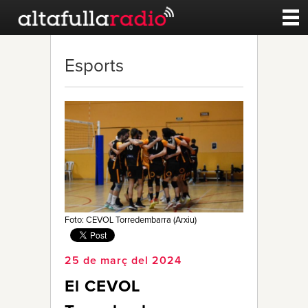
Contacte
Esports
A la carta
Esports
Noticies
Qui Som
Foto: CEVOL Torredembarra (Arxiu)
25 de març del 2024
El CEVOL