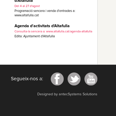
d'Altafulla
Del 4 al 27 d'agost
Programació sencera i venda d'entrades a:
www.altafulla.cat
Agenda d'activitats d'Altafulla
Consulta-la sencera a: www.altafulla.cat/agenda-altafulla
Edita: Ajuntament d'Altafulla
Segueix-nos a:
Designed by antecSystems Solutions