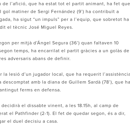
 de l’afició, que ha estat tot el partit animant, ha fet qu
l gol matiner de Sergi Fernández (9’) ha contribuït a
egada, ha sigut “un impuls” per a l’equip, que sobretot ha
dit el tècnic José Miguel Reyes.
gon per mitjà d’Ángel Segura (36’) quan faltaven 10
 segon temps, ha encarrilat el partit gràcies a un golàs de
res adversaris abans de definir.
r la lesió d’un jugador local, que ha requerit l’assistènci
ha descomptat amb la diana de Guillem Sardà (78’), que h
mantingut ferms en defensa.
decidirà el dissabte vinent, a les 18.15h, al camp de
rat el Pathfinder (2-1). El fet de quedar segon, és a dir,
ugar el duel decisiu a casa.