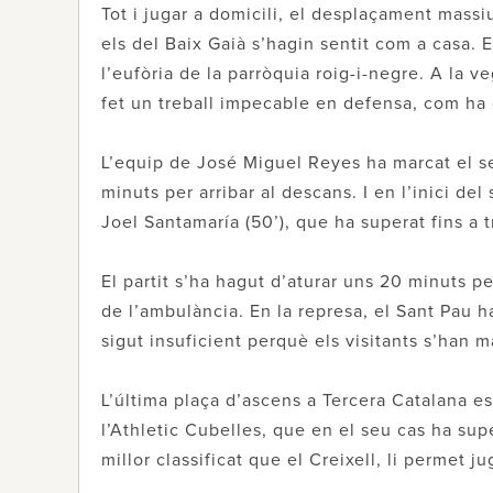
Tot i jugar a domicili, el desplaçament massiu
els del Baix Gaià s’hagin sentit com a casa. E
l’eufòria de la parròquia roig-i-negre. A la v
fet un treball impecable en defensa, com ha 
L’equip de José Miguel Reyes ha marcat el se
minuts per arribar al descans. I en l’inici del
Joel Santamaría (50’), que ha superat fins a t
El partit s’ha hagut d’aturar uns 20 minuts pe
de l’ambulància. En la represa, el Sant Pau 
sigut insuficient perquè els visitants s’han 
L’última plaça d’ascens a Tercera Catalana es 
l’Athletic Cubelles, que en el seu cas ha supe
millor classificat que el Creixell, li permet j