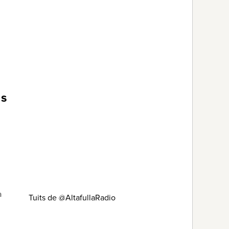
ns
,
a
Tuits de @AltafullaRadio