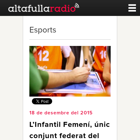
Contacte
Esports
A la carta
Esports
Noticies
Qui Som
18 de desembre del 2015
L’Infantil Femení, únic
conjunt federat del