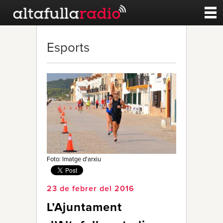
Contacte
Esports
A la carta
Esports
Noticies
Qui Som
Foto: Imatge d'arxiu
23 de febrer del 2016
L’Ajuntament