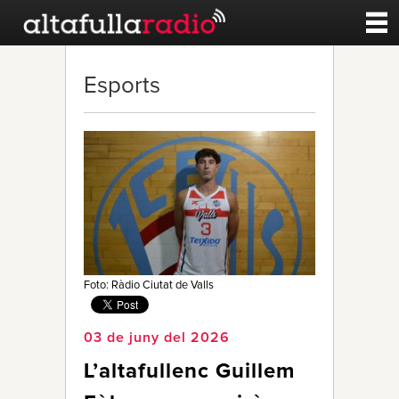
Contacte
Esports
A la carta
Esports
Noticies
Qui Som
Foto: Ràdio Ciutat de Valls
03 de juny del 2026
L’altafullenc Guillem