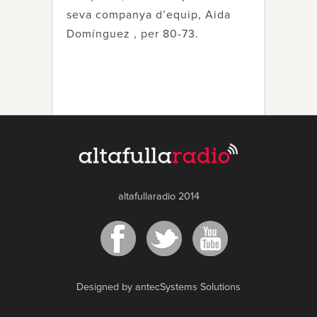
seva companya d’equip, Aida
Domínguez , per 80-73.
altafullaradio 2014
Designed by antecSystems Solutions