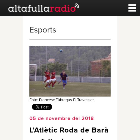
Contacte
Esports
A la carta
Esports
Noticies
Qui Som
Foto: Francesc Fàbregas-El Travesser.
05 de novembre del 2018
L’Atlètic Roda de Barà