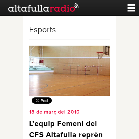
Contacte
Esports
A la carta
Esports
Noticies
Qui Som
18 de març del 2016
L’equip Femení del
CFS Altafulla reprèn