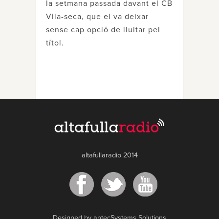
la setmana passada davant el CB
Vila-seca, que el va deixar
sense cap opció de lluitar pel
títol.
altafullaradio 2014
Designed by antecSystems Solutions