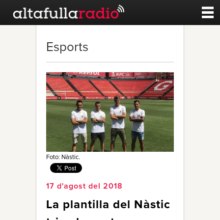
Contacte
Esports
A la carta
Esports
Noticies
Qui Som
Foto: Nàstic.
17 d'agost del 2018
La plantilla del Nàstic