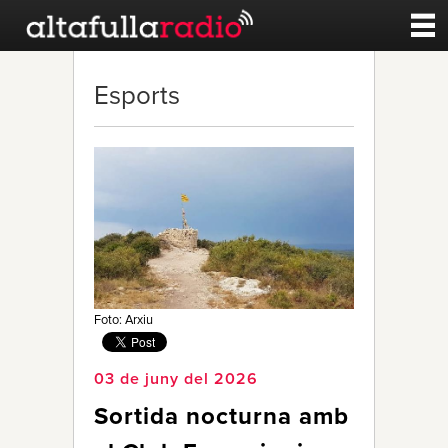
Contacte
Esports
A la carta
Esports
Noticies
Qui Som
Foto: Arxiu
03 de juny del 2026
Sortida nocturna amb