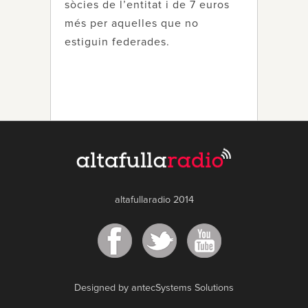
sòcies de l’entitat i de 7 euros
més per aquelles que no
estiguin federades.
altafullaradio 2014
Designed by antecSystems Solutions