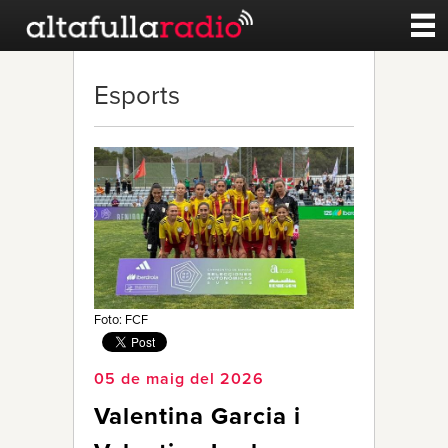
Contacte
Esports
A la carta
Esports
Noticies
Qui Som
Foto: FCF
05 de maig del 2026
Valentina Garcia i