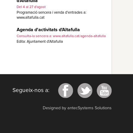
d'Altafulla
Del 4 al 27 d'agost
Programació sencera i venda d'entrades a:
www.altafulla.cat
Agenda d'activitats d'Altafulla
Consulta-la sencera a: www.altafulla.cat/agenda-altafulla
Edita: Ajuntament d'Altafulla
Segueix-nos a:
Designed by antecSystems Solutions