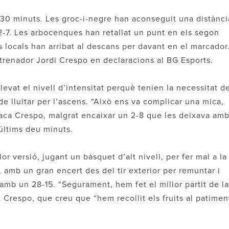
rs 30 minuts. Les groc-i-negre han aconseguit una distànci
2-7. Les arbocenques han retallat un punt en els segon
s locals han arribat al descans per davant en el marcador
trenador Jordi Crespo en declaracions al BG Esports.
elevat el nivell d’intensitat perquè tenien la necessitat d
de lluitar per l’ascens. “Això ens va complicar una mica,
taca Crespo, malgrat encaixar un 2-8 que les deixava am
últims deu minuts.
lor versió, jugant un bàsquet d’alt nivell, per fer mal a la
 amb un gran encert des del tir exterior per remuntar i
mb un 28-15. “Segurament, hem fet el millor partit de la
t Crespo, que creu que “hem recollit els fruits al patimen